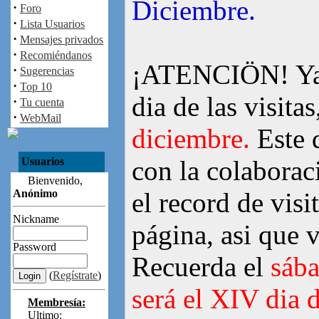
Diciembre.
·
Foro
·
Lista Usuarios
·
Mensajes privados
·
Recomiéndanos
¡ATENCIÖN! Ya e
·
Sugerencias
·
Top 10
dia de las visitas
·
Tu cuenta
·
WebMail
diciembre.
Este d
Usuarios
con la colaborac
Bienvenido,
Anónimo
el record de visi
Nickname
página, asi que v
Password
Recuerda el
sába
(
Regístrate
)
será el XIV dia d
Membresía:
Ultimo: