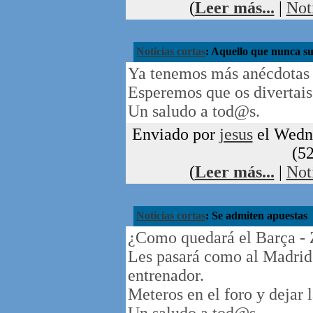
(
Leer más...
|
Not
Noticias cortas
: Aquello que nunca su
Ya tenemos más anécdotas 
Esperemos que os divertais 
Un saludo a tod@s.
Enviado por
jesus
el Wedne
(52
(
Leer más...
|
Not
Noticias cortas
: Se admiten apuestas
¿Como quedará el Barça -
Les pasará como al Madrid 
entrenador.
Meteros en el foro y dejar 