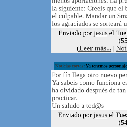
menos aportaciones. La pre
la siguiente: Creeis que el 
el culpable. Mandar un Sms
los agraciados se sorteará u
Enviado por
jesus
el Tue
(55
(
Leer más...
|
Not
Noticias cortas
: Ya tenemos personaje
Por fín llega otro nuevo pe
Ya sabeis como funciona est
ha olvidado después de tan la
practicar.
Un saludo a tod@s
Enviado por
jesus
el Tue
(54