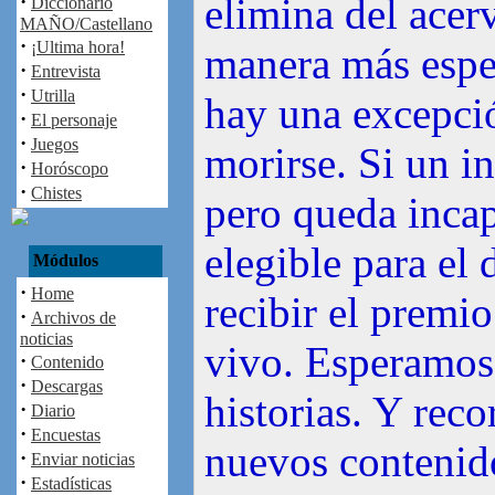
·
elimina del acer
Diccionario
MAÑO/Castellano
·
¡Ultima hora!
manera más espe
·
Entrevista
·
Utrilla
hay una excepció
·
El personaje
·
Juegos
morirse. Si un i
·
Horóscopo
·
Chistes
pero queda incap
elegible para el
Módulos
·
Home
recibir el premi
·
Archivos de
noticias
vivo. Esperamos 
·
Contenido
·
Descargas
historias. Y reco
·
Diario
·
Encuestas
nuevos contenid
·
Enviar noticias
·
Estadísticas