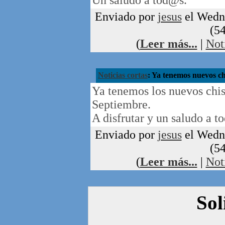
Un saludo a tod@s.
Enviado por
jesus
el Wedne
(54
(
Leer más...
|
Not
Noticias cortas
: Ya tenemos nuevos ch
Ya tenemos los nuevos chis
Septiembre.
A disfrutar y un saludo a t
Enviado por
jesus
el Wedne
(54
(
Leer más...
|
Not
Sol