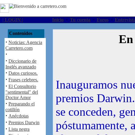
| LOGIN |
Inicio
·
Tu cuenta
·
Foros
·
Entrevist
Contenidos
En
·
Noticias: Agencia
Carretero.com
·
·
Diccionario de
Inglés avanzado
·
Datos curiosos.
·
Frases celebres.
Inauguramos nue
·
El Consultorio
"sentimental" del
premios Darwin
Doctor Amor
·
Preparando el
se conceden, ge
cotillón
·
Anécdotas
póstumamente, al
·
Premios Darwin
·
Lista negra