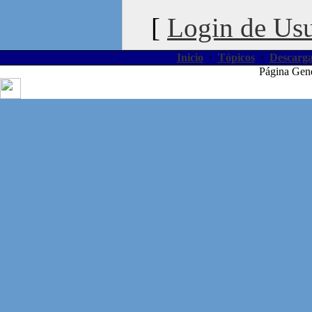
[
Login de Usu
Inicio
·
Tópicos
·
Descarga
Página Gen