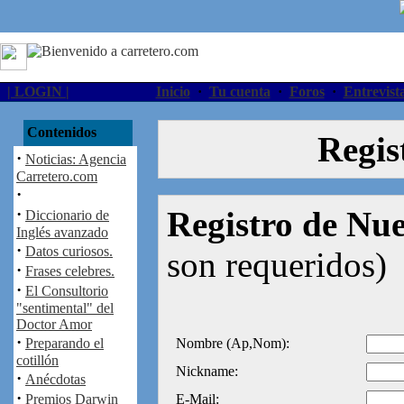
| LOGIN |
Inicio
·
Tu cuenta
·
Foros
·
Entrevist
Contenidos
Regis
·
Noticias: Agencia
Carretero.com
·
·
Registro de Nu
Diccionario de
Inglés avanzado
·
Datos curiosos.
son requeridos)
·
Frases celebres.
·
El Consultorio
"sentimental" del
Doctor Amor
·
Preparando el
Nombre (Ap,Nom):
cotillón
Nickname:
·
Anécdotas
·
Premios Darwin
E-Mail: