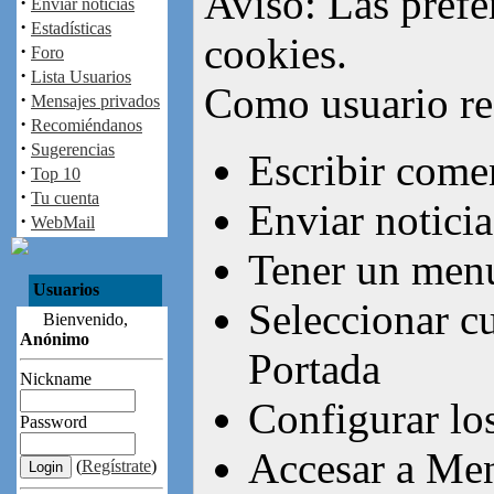
Aviso: Las prefe
·
Enviar noticias
·
Estadísticas
cookies.
·
Foro
·
Lista Usuarios
Como usuario re
·
Mensajes privados
·
Recomiéndanos
·
Sugerencias
Escribir come
·
Top 10
·
Tu cuenta
Enviar notici
·
WebMail
Tener un menú
Usuarios
Seleccionar cu
Bienvenido,
Anónimo
Portada
Nickname
Configurar lo
Password
Accesar a Men
(
Regístrate
)