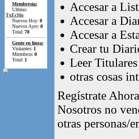
Accesar a Lis
Membresía:
Ultimo:
TxEcHu
Accesar a Dia
Nuevos Hoy:
0
Nuevos Ayer:
0
Accesar a Esta
Total:
78
Gente en línea:
Crear tu Diari
Visitantes:
1
Miembros:
0
Leer Titulares
Total:
1
otras cosas int
Regístrate Ahora
Nosotros no ven
otras personas/e