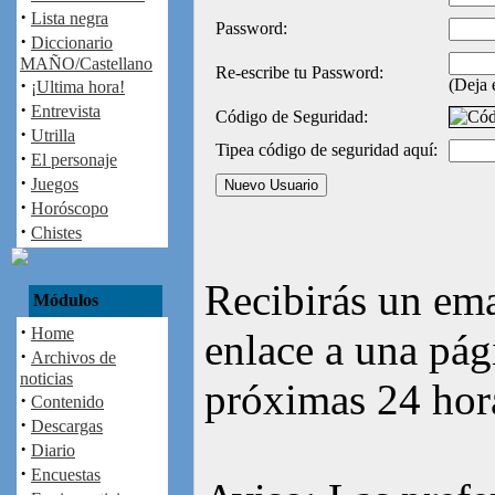
·
Lista negra
Password:
·
Diccionario
MAÑO/Castellano
Re-escribe tu Password:
·
(Deja 
¡Ultima hora!
·
Entrevista
Código de Seguridad:
·
Utrilla
Tipea código de seguridad aquí:
·
El personaje
·
Juegos
·
Horóscopo
·
Chistes
Recibirás un em
Módulos
·
Home
enlace a una pág
·
Archivos de
noticias
próximas 24 hora
·
Contenido
·
Descargas
·
Diario
·
Encuestas