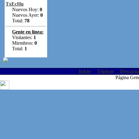
TxEcHu
Nuevos Hoy:
0
Nuevos Ayer:
0
Total:
78
Gente en línea:
Visitantes:
1
Miembros:
0
Total:
1
Inicio
·
Tópicos
·
Descarga
Página Gen