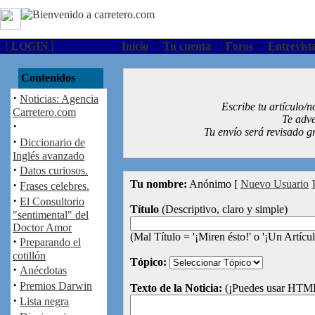
| LOGIN |
Inicio
·
Tu cuenta
·
Foros
·
Entrevist
Contenidos
·
Noticias: Agencia
Escribe tu artículo/n
Carretero.com
Te adve
·
Tu envío será revisado g
·
Diccionario de
Inglés avanzado
·
Datos curiosos.
·
Tu nombre:
Anónimo
[
Nuevo Usuario
]
Frases celebres.
·
El Consultorio
Título
(Descriptivo, claro y simple)
"sentimental" del
Doctor Amor
(Mal Título = '¡Miren ésto!' o '¡Un Artícul
·
Preparando el
cotillón
Tópico:
·
Anécdotas
·
Premios Darwin
Texto de la Noticia:
(¡Puedes usar HTML
·
Lista negra