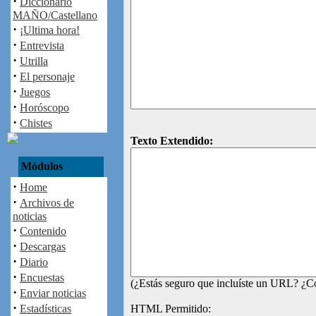
·
Diccionario
MAÑO/Castellano
·
¡Ultima hora!
·
Entrevista
·
Utrilla
·
El personaje
·
Juegos
·
Horóscopo
·
Chistes
Texto Extendido:
Módulos
·
Home
·
Archivos de
noticias
·
Contenido
·
Descargas
·
Diario
·
Encuestas
(¿Estás seguro que incluíste un URL? ¿Co
·
Enviar noticias
·
Estadísticas
HTML Permitido: