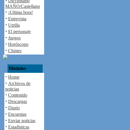
·
Diccionario
MAÑO/Castellano
·
¡Ultima hora!
·
Entrevista
·
Utrilla
·
El personaje
·
Juegos
·
Horóscopo
·
Chistes
Módulos
·
Home
·
Archivos de
noticias
·
Contenido
·
Descargas
·
Diario
·
Encuestas
·
Enviar noticias
·
Estadísticas