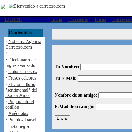
| LOGIN |
Inicio
·
Tu cuenta
·
Foros
·
Entrevist
Contenidos
·
Noticias: Agencia
Carretero.com
·
·
Diccionario de
Inglés avanzado
Tu Nombre:
·
Datos curiosos.
·
Frases celebres.
Tu E-Mail:
·
El Consultorio
"sentimental" del
Nombre de su amigo:
Doctor Amor
·
Preparando el
E-Mail de su amigo:
cotillón
·
Anécdotas
·
Premios Darwin
·
Lista negra