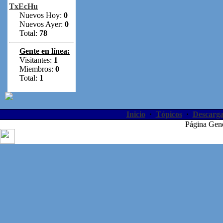
TxEcHu
Nuevos Hoy:
0
Nuevos Ayer:
0
Total:
78
Gente en línea:
Visitantes:
1
Miembros:
0
Total:
1
Inicio
·
Tópicos
·
Descarga
Página Gen