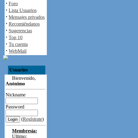
·
Foro
·
Lista Usuarios
·
Mensajes privados
·
Recomiéndanos
·
Sugerencias
·
Top 10
·
Tu cuenta
·
WebMail
Usuarios
Bienvenido,
Anónimo
Nickname
Password
(
Regístrate
)
Membresía:
Ultimo: