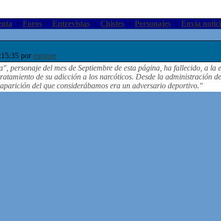
enta
·
Foros
·
Entrevistas
·
Chistes
·
Personajes
·
Envía notici
:15:35 por
enrique
", personaje del mes de Septiembre de esta página, ha fallecido, a la 
ratamiento de su adicción a los narcóticos. Desde la administración de
saparición del que considerábamos era un adversario deportivo."