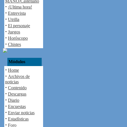
MAÑO/Castellano
·
¡Ultima hora!
·
Entrevista
·
Utrilla
·
El personaje
·
Juegos
·
Horóscopo
·
Chistes
Módulos
·
Home
·
Archivos de
noticias
·
Contenido
·
Descargas
·
Diario
·
Encuestas
·
Enviar noticias
·
Estadísticas
·
Foro