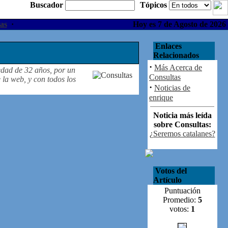
Buscador
Tópicos
as
·
Hoy es 7 de Agosto de 2026
Enlaces
Relacionados
·
Más Acerca de
edad de 32 años, por un
Consultas
 la web, y con todos los
·
Noticias de
enrique
Noticia más leída
sobre Consultas:
¿Seremos catalanes?
Votos del
Artículo
Puntuación
Promedio:
5
votos:
1