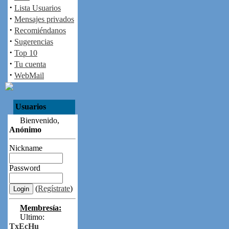
·
Lista Usuarios
·
Mensajes privados
·
Recomiéndanos
·
Sugerencias
·
Top 10
·
Tu cuenta
·
WebMail
Usuarios
Bienvenido,
Anónimo
Nickname
Password
(
Regístrate
)
Membresía:
Ultimo:
TxEcHu