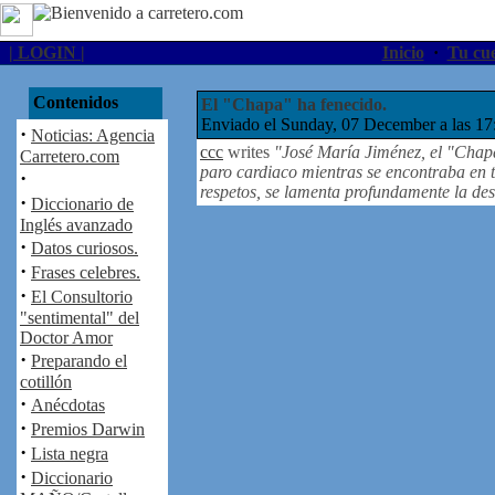
| LOGIN |
Inicio
·
Tu cu
Contenidos
El "Chapa" ha fenecido.
Enviado el Sunday, 07 December a las 17
·
Noticias: Agencia
ccc
writes
"José María Jiménez, el "Chapa
Carretero.com
paro cardiaco mientras se encontraba en t
·
respetos, se lamenta profundamente la de
·
Diccionario de
Inglés avanzado
·
Datos curiosos.
·
Frases celebres.
·
El Consultorio
"sentimental" del
Doctor Amor
·
Preparando el
cotillón
·
Anécdotas
·
Premios Darwin
·
Lista negra
·
Diccionario