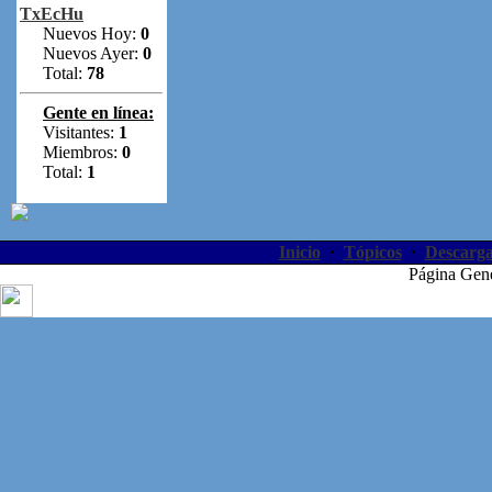
TxEcHu
Nuevos Hoy:
0
Nuevos Ayer:
0
Total:
78
Gente en línea:
Visitantes:
1
Miembros:
0
Total:
1
Inicio
·
Tópicos
·
Descarga
Página Gen