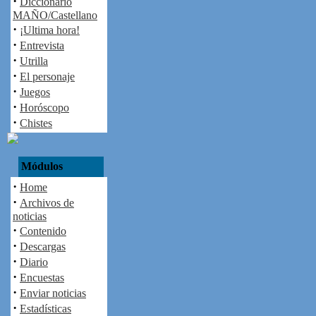
·
Diccionario
MAÑO/Castellano
·
¡Ultima hora!
·
Entrevista
·
Utrilla
·
El personaje
·
Juegos
·
Horóscopo
·
Chistes
Módulos
·
Home
·
Archivos de
noticias
·
Contenido
·
Descargas
·
Diario
·
Encuestas
·
Enviar noticias
·
Estadísticas