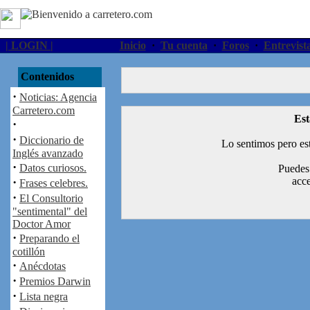
| LOGIN |
Inicio
·
Tu cuenta
·
Foros
·
Entrevist
Contenidos
·
Noticias: Agencia
Carretero.com
Est
·
·
Diccionario de
Lo sentimos pero est
Inglés avanzado
·
Datos curiosos.
Puedes 
·
acce
Frases celebres.
·
El Consultorio
"sentimental" del
Doctor Amor
·
Preparando el
cotillón
·
Anécdotas
·
Premios Darwin
·
Lista negra