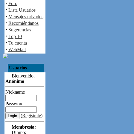
·
Foro
·
Lista Usuarios
·
Mensajes privados
·
Recomiéndanos
·
Sugerencias
·
Top 10
·
Tu cuenta
·
WebMail
Usuarios
Bienvenido,
Anónimo
Nickname
Password
(
Regístrate
)
Membresía:
Ultimo: