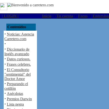
| LOGIN |
Inicio
·
Tu cuenta
·
Foros
·
Entrevist
Contenidos
·
Noticias: Agencia
Carretero.com
·
·
Diccionario de
Inglés avanzado
·
Datos curiosos.
·
Frases celebres.
·
El Consultorio
"sentimental" del
Doctor Amor
·
Preparando el
cotillón
·
Anécdotas
·
Premios Darwin
·
Lista negra