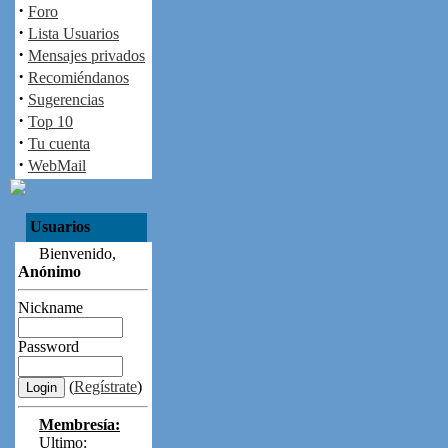
·
Foro
·
Lista Usuarios
·
Mensajes privados
·
Recomiéndanos
·
Sugerencias
·
Top 10
·
Tu cuenta
·
WebMail
Usuarios
Bienvenido,
Anónimo
Nickname
Password
(
Regístrate
)
Membresía:
Ultimo: