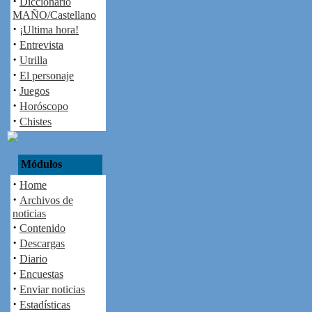
·
Diccionario
MAÑO/Castellano
·
¡Ultima hora!
·
Entrevista
·
Utrilla
·
El personaje
·
Juegos
·
Horóscopo
·
Chistes
Módulos
·
Home
·
Archivos de
noticias
·
Contenido
·
Descargas
·
Diario
·
Encuestas
·
Enviar noticias
·
Estadísticas