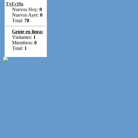
TxEcHu
Nuevos Hoy:
0
Nuevos Ayer:
0
Total:
78
Gente en línea:
Visitantes:
1
Miembros:
0
Total:
1