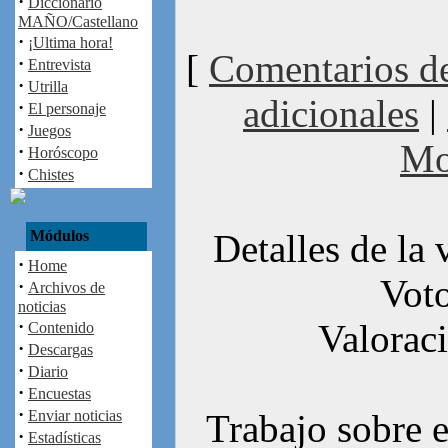
·
Diccionario
MAÑO/Castellano
·
¡Ultima hora!
[
Comentarios de
·
Entrevista
·
Utrilla
adicionales
|
·
El personaje
·
Juegos
Mo
·
Horóscopo
·
Chistes
Módulos
Detalles de la 
·
Home
Voto
·
Archivos de
noticias
·
Valorac
Contenido
·
Descargas
·
Diario
·
Encuestas
·
Enviar noticias
Trabajo sobre e
·
Estadísticas