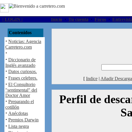
| LOGIN |
Inicio
·
Tu cuenta
·
Foros
·
Entrevist
Contenidos
·
Noticias: Agencia
Carretero.com
·
·
Diccionario de
Inglés avanzado
·
Datos curiosos.
·
Frases celebres.
[
Indice
|
Añadir Descarga
·
El Consultorio
"sentimental" del
Doctor Amor
Perfil de desc
·
Preparando el
cotillón
Sa
·
Anécdotas
·
Premios Darwin
·
Lista negra