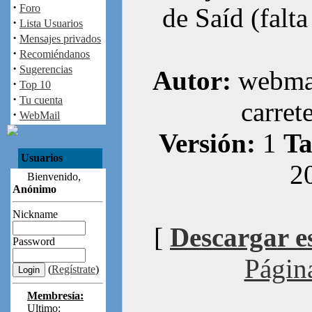
·
Foro
de Saíd (falta
·
Lista Usuarios
·
Mensajes privados
·
Recomiéndanos
·
Sugerencias
Autor:
webmas
·
Top 10
·
Tu cuenta
carret
·
WebMail
Versión:
1
Ta
Usuarios
2
Bienvenido,
Anónimo
Nickname
[
Descargar e
Password
Página
(
Regístrate
)
Membresía:
Ultimo: