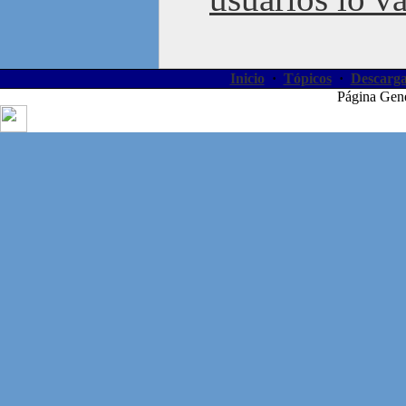
Inicio
·
Tópicos
·
Descarga
Página Gen