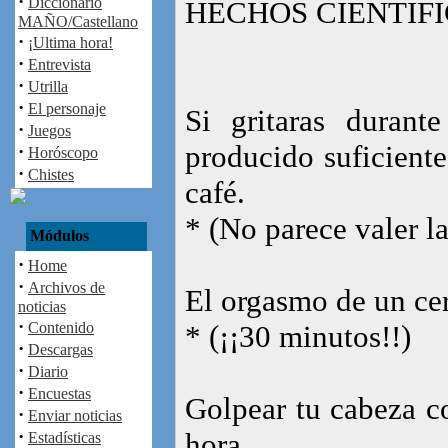
·
Diccionario
HECHOS CIENTIF
MAÑO/Castellano
·
¡Ultima hora!
·
Entrevista
·
Utrilla
·
El personaje
Si gritaras duran
·
Juegos
producido suficiente
·
Horóscopo
·
Chistes
café.
* (No parece valer l
Módulos
·
Home
·
Archivos de
El orgasmo de un ce
noticias
·
Contenido
* (¡¡30 minutos!!)
·
Descargas
·
Diario
·
Encuestas
Golpear tu cabeza c
·
Enviar noticias
·
hora.
Estadísticas