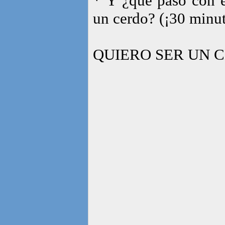
* Y ¿qué pasó con e
un cerdo? (¡30 minu
QUIERO SER UN CER