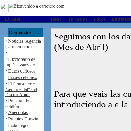
| LOGIN |
Inicio
·
Tu cuenta
·
Foros
·
Entrevist
Contenidos
Seguimos con los dat
·
Noticias: Agencia
(Mes de Abril)
Carretero.com
·
·
Diccionario de
Inglés avanzado
·
Datos curiosos.
·
Frases celebres.
·
El Consultorio
"sentimental" del
Para que veais las c
Doctor Amor
·
Preparando el
introduciendo a ella 
cotillón
·
Anécdotas
·
Premios Darwin
·
Lista negra