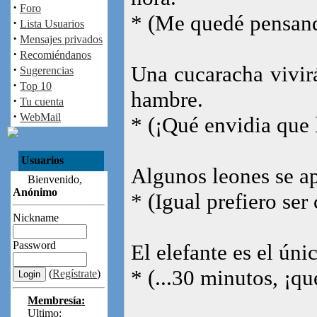
·
Foro
* (Me quedé pensando 
·
Lista Usuarios
·
Mensajes privados
·
Recomiéndanos
Una cucaracha vivirá
·
Sugerencias
·
Top 10
hambre.
·
Tu cuenta
·
WebMail
* (¡Qué envidia que 
Usuarios
Algunos leones se ap
Bienvenido,
Anónimo
* (Igual prefiero ser
Nickname
Password
El elefante es el úni
* (...30 minutos, ¡qu
(
Regístrate
)
Membresía:
Ultimo: