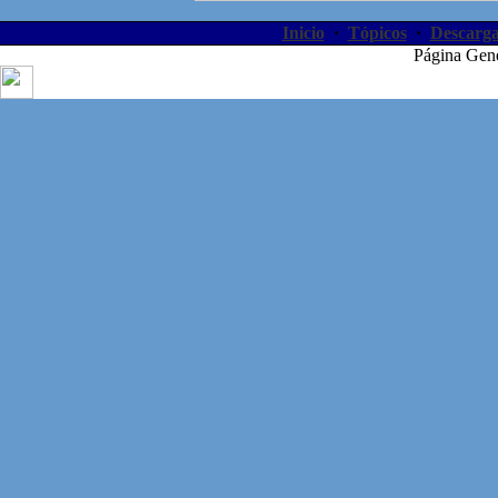
Inicio
·
Tópicos
·
Descarga
Página Gen