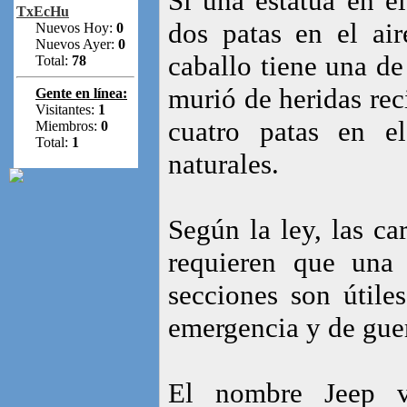
Si una estatua en e
TxEcHu
dos patas en el air
Nuevos Hoy:
0
Nuevos Ayer:
0
caballo tiene una de 
Total:
78
murió de heridas reci
Gente en línea:
Visitantes:
1
cuatro patas en e
Miembros:
0
Total:
1
naturales.
Según la ley, las ca
requieren que una 
secciones son útile
emergencia y de guer
El nombre Jeep vi