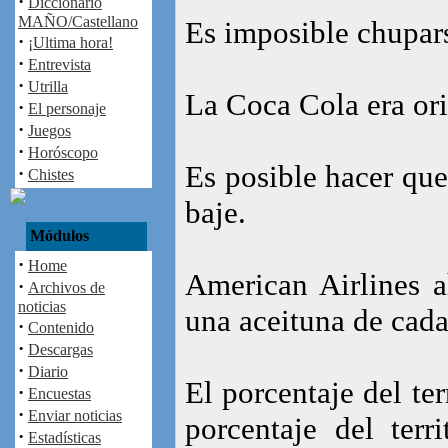
·
Diccionario
MAÑO/Castellano
Es imposible chupars
·
¡Ultima hora!
·
Entrevista
·
Utrilla
La Coca Cola era or
·
El personaje
·
Juegos
·
Horóscopo
Es posible hacer que
·
Chistes
baje.
Módulos
·
Home
American Airlines 
·
Archivos de
noticias
una aceituna de cada
·
Contenido
·
Descargas
·
Diario
El porcentaje del ter
·
Encuestas
·
Enviar noticias
porcentaje del terr
·
Estadísticas