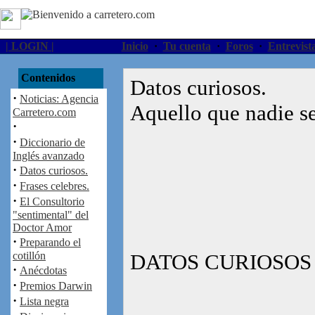
| LOGIN |
Inicio
·
Tu cuenta
·
Foros
·
Entrevist
Contenidos
Datos curiosos.
·
Noticias: Agencia
Aquello que nadie se 
Carretero.com
·
·
Diccionario de
Inglés avanzado
·
Datos curiosos.
·
Frases celebres.
·
El Consultorio
"sentimental" del
Doctor Amor
·
Preparando el
cotillón
DATOS CURIOSOS
·
Anécdotas
·
Premios Darwin
·
Lista negra