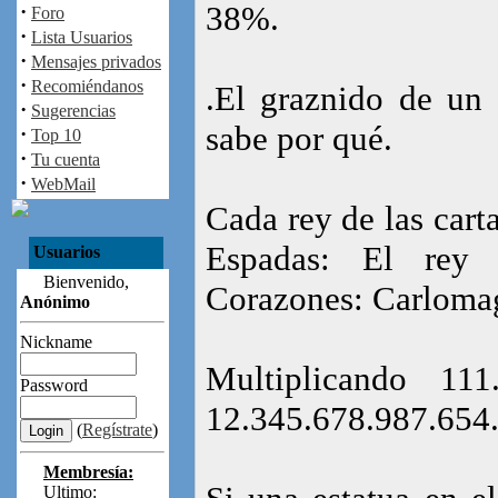
38%.
·
Foro
·
Lista Usuarios
·
Mensajes privados
·
Recomiéndanos
.El graznido de un 
·
Sugerencias
sabe por qué.
·
Top 10
·
Tu cuenta
·
WebMail
Cada rey de las carta
Espadas: El rey 
Usuarios
Bienvenido,
Corazones: Carlomag
Anónimo
Nickname
Multiplicando 11
Password
12.345.678.987.654
(
Regístrate
)
Membresía:
Ultimo: