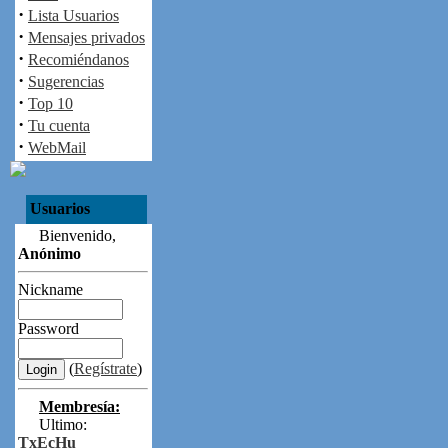
·
Lista Usuarios
·
Mensajes privados
·
Recomiéndanos
·
Sugerencias
·
Top 10
·
Tu cuenta
·
WebMail
Usuarios
Bienvenido,
Anónimo
Nickname
Password
(
Regístrate
)
Membresía:
Ultimo:
TxEcHu