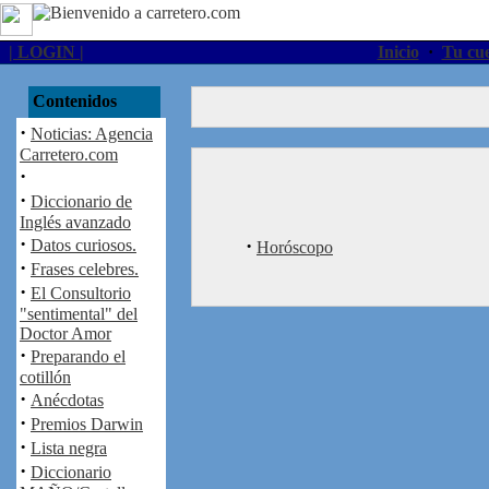
| LOGIN |
Inicio
·
Tu cu
Contenidos
·
Noticias: Agencia
Carretero.com
·
·
Diccionario de
Inglés avanzado
·
·
Datos curiosos.
Horóscopo
·
Frases celebres.
·
El Consultorio
"sentimental" del
Doctor Amor
·
Preparando el
cotillón
·
Anécdotas
·
Premios Darwin
·
Lista negra
·
Diccionario