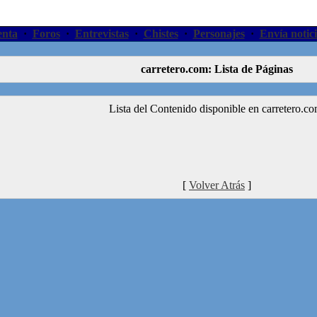
enta
·
Foros
·
Entrevistas
·
Chistes
·
Personajes
·
Envía notici
carretero.com: Lista de Páginas
Lista del Contenido disponible en carretero.co
[
Volver Atrás
]