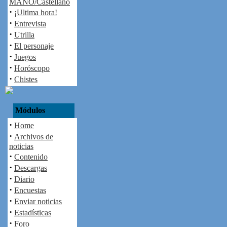
MAÑO/Castellano
·
¡Ultima hora!
·
Entrevista
·
Utrilla
·
El personaje
·
Juegos
·
Horóscopo
·
Chistes
Módulos
·
Home
·
Archivos de
noticias
·
Contenido
·
Descargas
·
Diario
·
Encuestas
·
Enviar noticias
·
Estadísticas
·
Foro