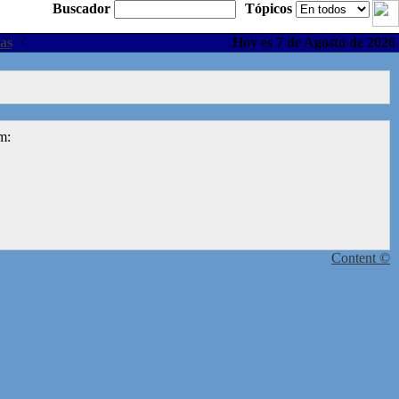
Buscador
Tópicos
as
·
Hoy es 7 de Agosto de 2026
m:
Content ©